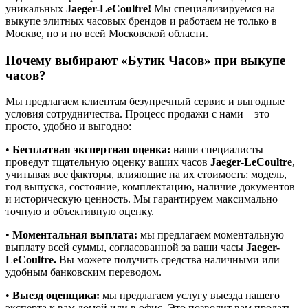
уникальных
Jaeger-LeCoultre!
Мы специализируемся на
выкупе элитных часовых брендов и работаем не только в
Москве, но и по всей Московской области.
Почему выбирают
«Бутик Часов»
при выкупе
часов?
Мы предлагаем клиентам безупречный сервис и выгодные
условия сотрудничества. Процесс продажи с нами – это
просто, удобно и выгодно:
•
Бесплатная экспертная оценка:
наши специалисты
проведут тщательную оценку ваших часов
Jaeger-LeCoultre
,
учитывая все факторы, влияющие на их стоимость: модель,
год выпуска, состояние, комплектацию, наличие документов
и историческую ценность. Мы гарантируем максимально
точную и объективную оценку.
•
Моментальная выплата:
мы предлагаем моментальную
выплату всей суммы, согласованной за ваши часы
Jaeger-
LeCoultre.
Вы можете получить средства наличными или
удобным банковским переводом.
•
Выезд оценщика:
мы предлагаем услугу выезда нашего
эксперта к вам домой или в офис. Это позволит вам продать