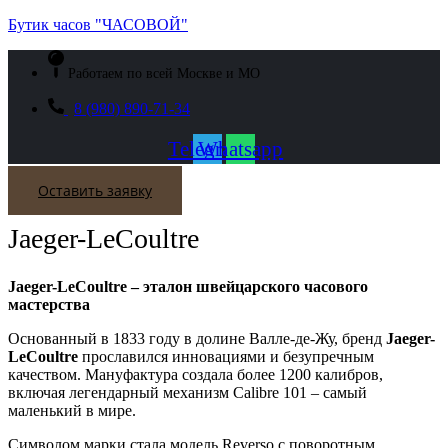
Бутик часов "ЧАСОВОЙ"
Работаем по всей Москве и МО
8 (980) 890-71-34
Telegram
Whatsapp
акты
Оставить заявку
Jaeger-LeCoultre
Jaeger-LeCoultre – эталон швейцарского часового
мастерства
Основанный в 1833 году в долине Валле-де-Жу, бренд
Jaeger-
LeCoultre
прославился инновациями и безупречным
качеством. Мануфактура создала более 1200 калибров,
включая легендарный механизм Calibre 101 – самый
маленький в мире.
Символом марки стала модель Reverso с поворотным