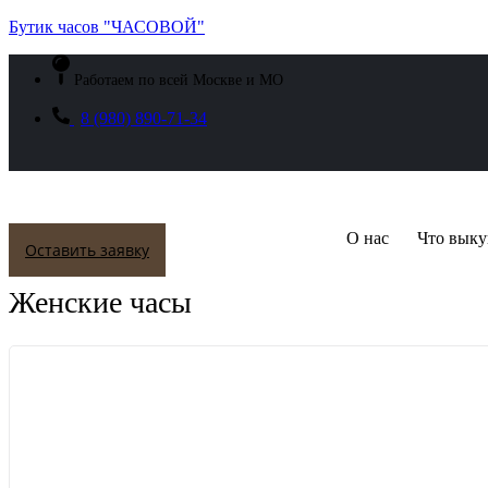
Бутик часов "ЧАСОВОЙ"
Работаем по всей Москве и МО
8 (980) 890-71-34
О нас
Что выку
Оставить заявку
Женские часы