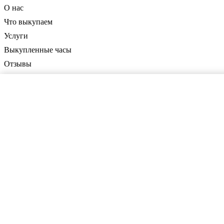
О нас
Что выкупаем
Услуги
Выкупленные часы
Отзывы
Сотрудничество
Контакты
Выкупаем
Швейцарские часы
Мужские часы
Женские часы
Золотые часы
Контакты
Работаем по всей Москве и МО
8 (980) 890-71-34