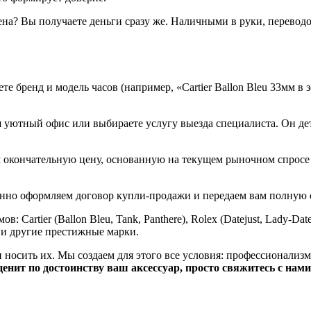
ена? Вы получаете деньги сразу же. Наличными в руки, перевод
е бренд и модель часов (например, «Cartier Ballon Bleu 33мм в 
уютный офис или выбираете услугу выезда специалиста. Он дет
окончательную цену, основанную на текущем рыночном спросе н
нно оформляем договор купли-продажи и передаем вам полную с
tier (Ballon Bleu, Tank, Panthere), Rolex (Datejust, Lady-Datejust,
on) и другие престижные марки.
 носить их. Мы создаем для этого все условия: профессионализм
нит по достоинству ваш аксессуар, просто свяжитесь с нами