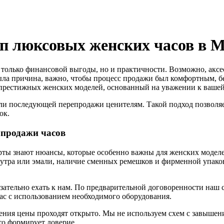
п люксовых женских часов в М
только финансовой выгоды, но и практичности. Возможно, аксес
 была причина, важно, чтобы процесс продажи был комфортным,
престижных женских моделей, основанный на уважении к вашей
ли последующей перепродажи ценителям. Такой подход позволяе
ок.
продажи часов
ты знают нюансы, которые особенно важны для женских моделей:
утра или эмали, наличие сменных ремешков и фирменной упаков
зательно ехать к нам. По предварительной договоренности наш с
ас с использованием необходимого оборудования.
ения цены проходят открыто. Мы не используем схем с завыше
то формирует доверие.