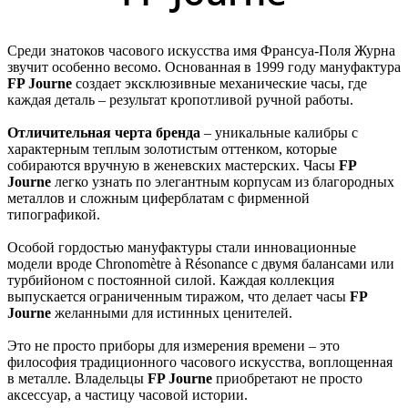
Среди знатоков часового искусства имя Франсуа-Поля Журна
звучит особенно весомо. Основанная в 1999 году мануфактура
FP Journe
создает эксклюзивные механические часы, где
каждая деталь – результат кропотливой ручной работы.
Отличительная черта бренда
– уникальные калибры с
характерным теплым золотистым оттенком, которые
собираются вручную в женевских мастерских. Часы
FP
Journe
легко узнать по элегантным корпусам из благородных
металлов и сложным циферблатам с фирменной
типографикой.
Особой гордостью мануфактуры стали инновационные
модели вроде Chronomètre à Résonance с двумя балансами или
турбийоном с постоянной силой. Каждая коллекция
выпускается ограниченным тиражом, что делает часы
FP
Journe
желанными для истинных ценителей.
Это не просто приборы для измерения времени – это
философия традиционного часового искусства, воплощенная
в металле. Владельцы
FP Journe
приобретают не просто
аксессуар, а частицу часовой истории.