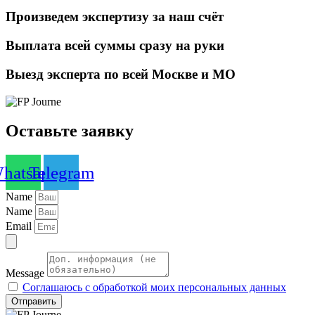
Произведем экспертизу за наш счёт
Выплата всей суммы сразу на руки
Выезд эксперта по всей Москве и МО
Оставьте заявку
hatsapp
Telegram
Name
Name
Email
Message
Соглашаюсь с обработкой моих персональных данных
Отправить