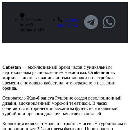
Работаем
8 (980)
по всей
890-71-34
Москве и МО
Cabestan
Cabestan
— эксклюзивный бренд часов с уникальным
вертикальным расположением механизма.
Особенность
марки
— использование системы заводки и настройки
времени с помощью кабестана, что отражено в названии
бренда.
Основатель Жан-Франсуа Рушонне создал революционный
дизайн, вдохновленный морской тематикой. В часах
сочетаются исторический механизм фузеи, вертикальный
турбийон и превосходная ручная отделка деталей.
Коллекция включает модели с тройным осевым турбийоном и
инновационным 3D-дисплеем фаз луны. Производство