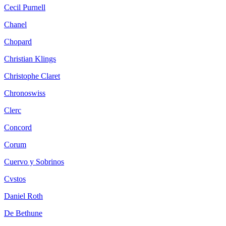
Cecil Purnell
Chanel
Chopard
Christian Klings
Christophe Claret
Chronoswiss
Clerc
Concord
Corum
Cuervo y Sobrinos
Cvstos
Daniel Roth
De Bethune