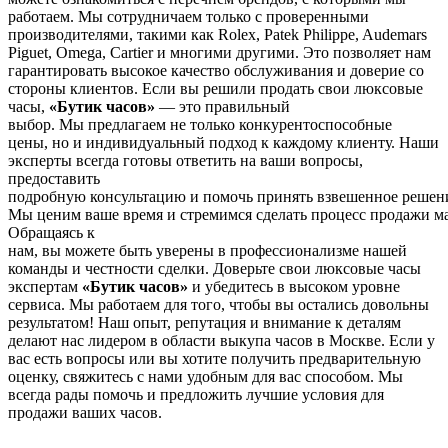
работаем. Мы сотрудничаем только с проверенными
производителями, такими как Rolex, Patek Philippe, Audemars
Piguet, Omega, Cartier и многими другими. Это позволяет нам
гарантировать высокое качество обслуживания и доверие со
стороны клиентов. Если вы решили продать свои люксовые
часы,
«Бутик часов»
—
это
правильный
выбор.
Мы
предлагаем
не
только
конкурентоспособные
цены,
но
и
индивидуальный подход к каждому клиенту. Наши
эксперты всегда
готовы
ответить
на
ваши
вопросы
,
предоставить
подробную
консультацию
и
помочь
принять
взвешенное
решен
Мы
ценим
ваше
время
и
стремимся
сделать
процесс
продажи
м
Обращаясь к
нам,
вы
можете
быть
уверены
в
профессионализме нашей
команды и честности сделки. Доверьте свои люксовые часы
экспертам
«Бутик часов»
и убедитесь в высоком уровне
сервиса. Мы работаем для того, чтобы вы остались довольны
результатом! Наш опыт, репутация и внимание к деталям
делают нас лидером в области выкупа часов в Москве. Если у
вас есть вопросы или вы хотите получить предварительную
оценку, свяжитесь с нами удобным для вас способом. Мы
всегда рады помочь и предложить лучшие условия для
продажи ваших часов.