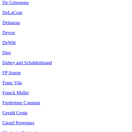
De Grisogono
DeLaCour
Delaneau
Devon
DeWitt
Dior
Dubey and Schaldenbrand
FP Journe
Franc Vila
Franck Muller
Frederique Constant
Gerald Genta
Girard Perregaux