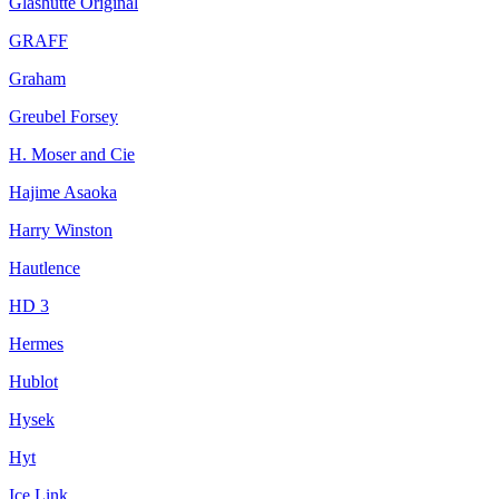
Glashutte Original
GRAFF
Graham
Greubel Forsey
H. Moser and Cie
Hajime Asaoka
Harry Winston
Hautlence
HD 3
Hermes
Hublot
Hysek
Hyt
Ice Link