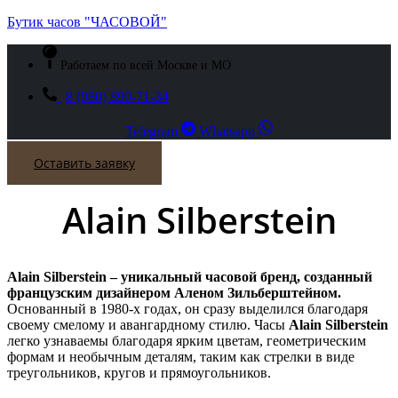
Бутик часов "ЧАСОВОЙ"
Работаем по всей Москве и МО
8 (980) 890-71-34
Telegram
Whatsapp
акты
Оставить заявку
Alain Silberstein
Alain Silberstein – уникальный часовой бренд, созданный
французским дизайнером Аленом Зильберштейном.
Основанный в 1980-х годах, он сразу выделился благодаря
своему смелому и авангардному стилю. Часы
Alain Silberstein
легко узнаваемы благодаря ярким цветам, геометрическим
формам и необычным деталям, таким как стрелки в виде
треугольников, кругов и прямоугольников.